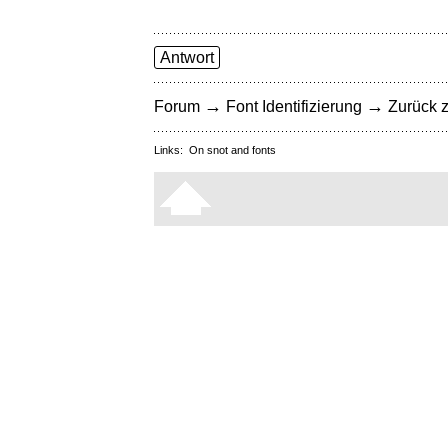
Antwort
→
→
Forum
Font Identifizierung
Zurück z
Links:
On snot and fonts