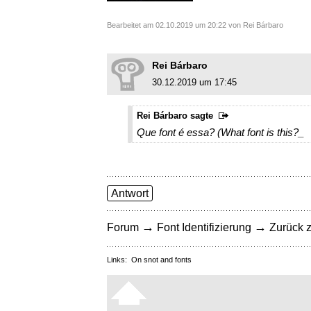
Bearbeitet am 02.10.2019 um 20:22 von Rei Bárbaro
Rei Bárbaro
30.12.2019 um 17:45
Rei Bárbaro sagte
Que font é essa? (What font is this?_
Antwort
→
→
Forum
Font Identifizierung
Zurück z
Links:
On snot and fonts