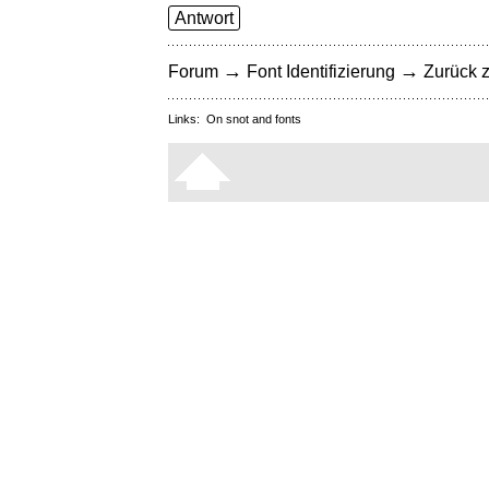
Antwort
→
→
Forum
Font Identifizierung
Zurück z
Links:
On snot and fonts