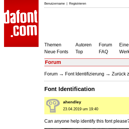
Benutzername
|
Registrieren
Themen
Autoren
Forum
Eine
Neue Fonts
Top
FAQ
Wer
Forum
→
→
Forum
Font Identifizierung
Zurück z
Font Identification
ahendley
23.04.2019 um 19:40
Can anyone help identify this font please