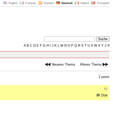
English
Français
Español
Deutsch
Italiano
Português
A
B
C
D
E
F
G
H
I
J
K
L
M
N
O
P
Q
R
S
T
U
V
W
X
Y
Z
#
Neueres Thema
Älteres Thema
2 posts
#1
Zitat