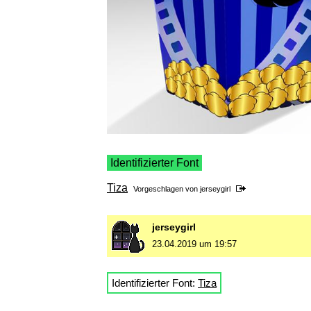
Identifizierter Font
Tiza
Vorgeschlagen von
jerseygirl
jerseygirl
23.04.2019 um 19:57
Identifizierter Font:
Tiza