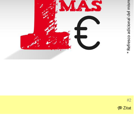
#2
Zitat