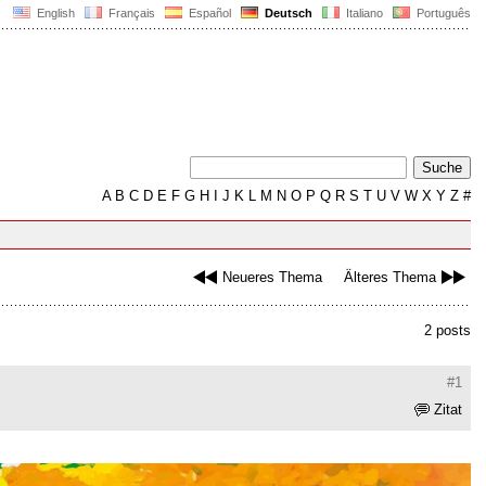
English
Français
Español
Deutsch
Italiano
Português
A
B
C
D
E
F
G
H
I
J
K
L
M
N
O
P
Q
R
S
T
U
V
W
X
Y
Z
#
Neueres Thema
Älteres Thema
2 posts
#1
Zitat