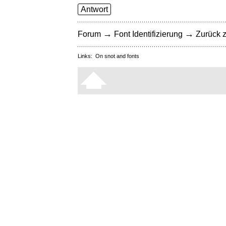
Antwort
→
→
Forum
Font Identifizierung
Zurück z
Links:
On snot and fonts