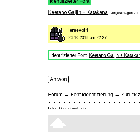
Identifizierter Font
Keetano Gaijin + Katakana
Vorgeschlagen vo
jerseygirl
23.10.2018 um 22:27
Identifizierter Font:
Keetano Gaijin + Kataka
Antwort
→
→
Forum
Font Identifizierung
Zurück z
Links:
On snot and fonts