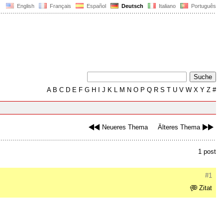
English
Français
Español
Deutsch
Italiano
Português
A
B
C
D
E
F
G
H
I
J
K
L
M
N
O
P
Q
R
S
T
U
V
W
X
Y
Z
#
Neueres Thema
Älteres Thema
1 post
#1
Zitat