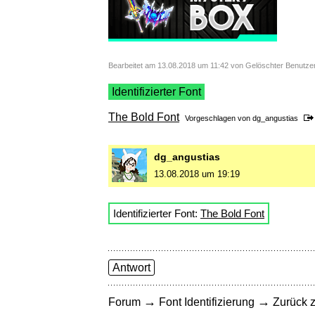
Bearbeitet am 13.08.2018 um 11:42 von Gelöschter Benutze
Identifizierter Font
The Bold Font
Vorgeschlagen von
dg_angustias
dg_angustias
13.08.2018 um 19:19
Identifizierter Font:
The Bold Font
Antwort
→
→
Forum
Font Identifizierung
Zurück z