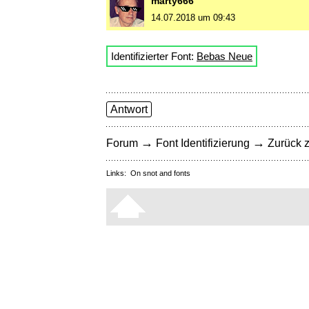
marty666
14.07.2018 um 09:43
Identifizierter Font:
Bebas Neue
Antwort
→
→
Forum
Font Identifizierung
Zurück z
Links:
On snot and fonts