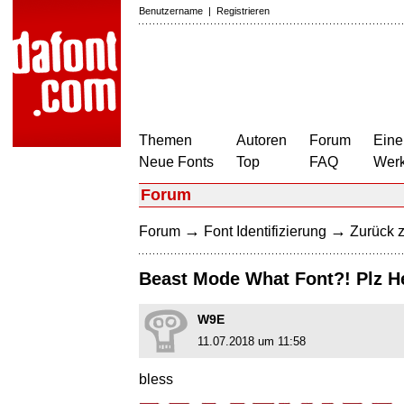
Benutzername
|
Registrieren
Themen
Autoren
Forum
Eine
Neue Fonts
Top
FAQ
Wer
Forum
→
→
Forum
Font Identifizierung
Zurück z
Beast Mode What Font?! Plz H
W9E
11.07.2018 um 11:58
bless