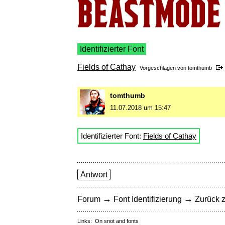
Identifizierter Font
Fields of Cathay
Vorgeschlagen von
tomthumb
tomthumb
11.07.2018 um 15:47
Identifizierter Font:
Fields of Cathay
Antwort
→
→
Forum
Font Identifizierung
Zurück z
Links:
On snot and fonts