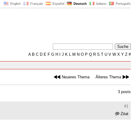
English
Français
Español
Deutsch
Italiano
Português
A
B
C
D
E
F
G
H
I
J
K
L
M
N
O
P
Q
R
S
T
U
V
W
X
Y
Z
#
Neueres Thema
Älteres Thema
3 posts
#1
Zitat