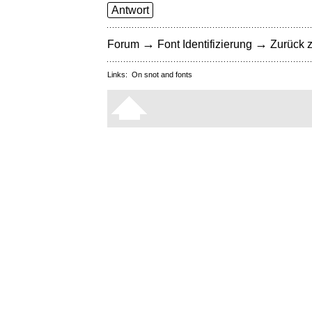
Antwort
→
→
Forum
Font Identifizierung
Zurück z
Links:
On snot and fonts