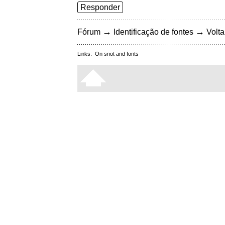
Responder
→
→
Fórum
Identificação de fontes
Volta
Links:
On snot and fonts