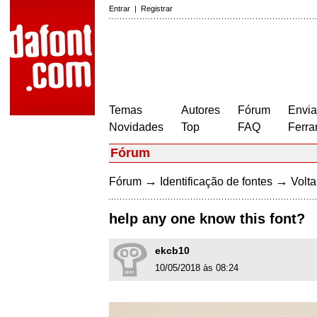
Entrar
|
Registrar
Temas
Autores
Fórum
Envia
Novidades
Top
FAQ
Ferra
Fórum
→
→
Fórum
Identificação de fontes
Volta
help any one know this font?
ekcb10
10/05/2018 às 08:24