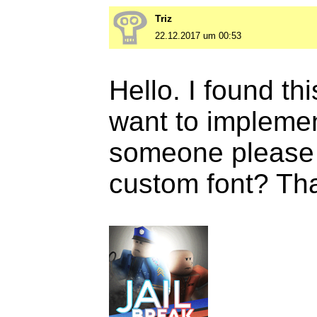
Triz
22.12.2017 um 00:53
Hello. I found this
want to implemen
someone please te
custom font? Th