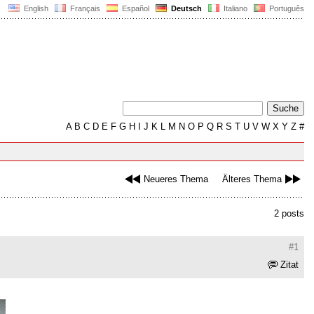
English
Français
Español
Deutsch
Italiano
Português
A
B
C
D
E
F
G
H
I
J
K
L
M
N
O
P
Q
R
S
T
U
V
W
X
Y
Z
#
Neueres Thema
Älteres Thema
2 posts
#1
Zitat