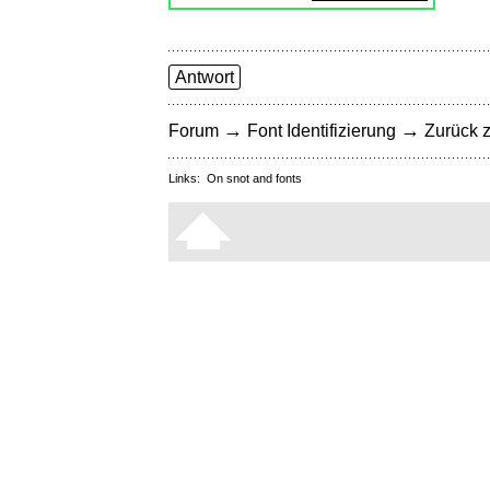
Antwort
→
→
Forum
Font Identifizierung
Zurück z
Links:
On snot and fonts