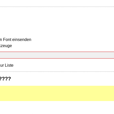
n Font einsenden
kzeuge
ur Liste
t????