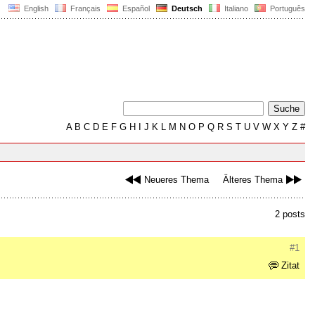
English
Français
Español
Deutsch
Italiano
Português
A
B
C
D
E
F
G
H
I
J
K
L
M
N
O
P
Q
R
S
T
U
V
W
X
Y
Z
#
Neueres Thema
Älteres Thema
2 posts
#1
Zitat