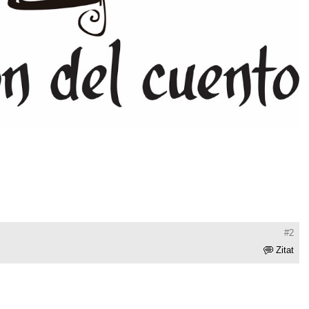
#2
Zitat