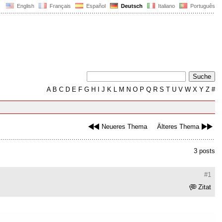
English
Français
Español
Deutsch
Italiano
Português
A
B
C
D
E
F
G
H
I
J
K
L
M
N
O
P
Q
R
S
T
U
V
W
X
Y
Z
#
Neueres Thema
Älteres Thema
3 posts
#1
Zitat