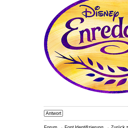
Antwort
→
→
Forum
Font Identifizierung
Zurück z