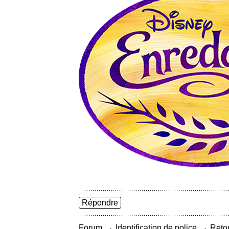
Répondre
→
→
Forum
Identification de police
Retou