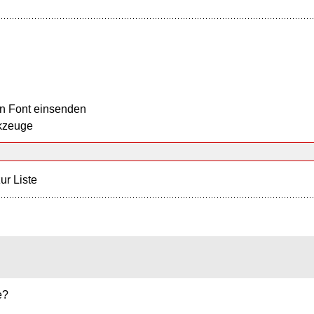
n Font einsenden
kzeuge
ur Liste
e?