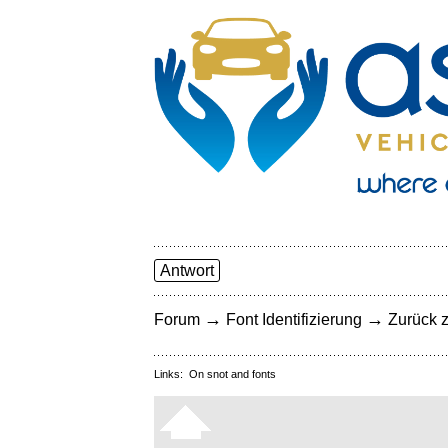
Antwort
→
→
Forum
Font Identifizierung
Zurück z
Links:
On snot and fonts