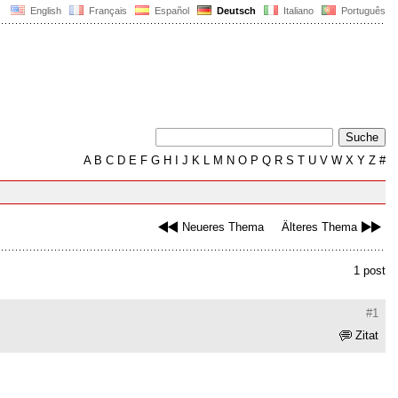
English
Français
Español
Deutsch
Italiano
Português
A
B
C
D
E
F
G
H
I
J
K
L
M
N
O
P
Q
R
S
T
U
V
W
X
Y
Z
#
Neueres Thema
Älteres Thema
1 post
#1
Zitat