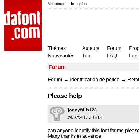
Mon compte
|
Inscription
Thèmes
Auteurs
Forum
Prop
Nouveautés
Top
FAQ
Logi
Forum
→
→
Forum
Identification de police
Retou
Please help
jonnyfrills123
24/07/2017 à 15:06
can anyone identify this font for me pleas
Many thanks in advance