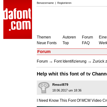
Benutzername
|
Registrieren
Themen
Autoren
Forum
Eine
Neue Fonts
Top
FAQ
Wer
Forum
→
→
Forum
Font Identifizierung
Zurück z
Help whit this font of tv Chan
Rmsol879
18.06.2017 um 18:36
I Need Know This Font Of MCM Video Cre