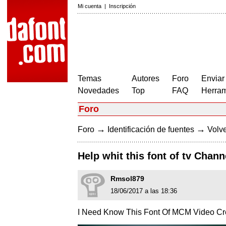
Mi cuenta
|
Inscripción
Temas
Autores
Foro
Enviar
Novedades
Top
FAQ
Herram
Foro
→
→
Foro
Identificación de fuentes
Volve
Help whit this font of tv Chan
Rmsol879
18/06/2017 a las 18:36
I Need Know This Font Of MCM Video Cre