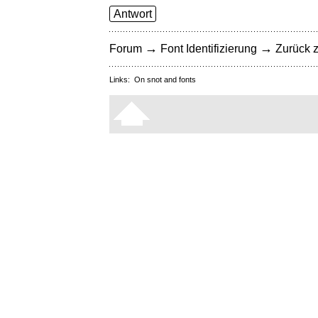
Antwort
→
→
Forum
Font Identifizierung
Zurück z
Links:
On snot and fonts