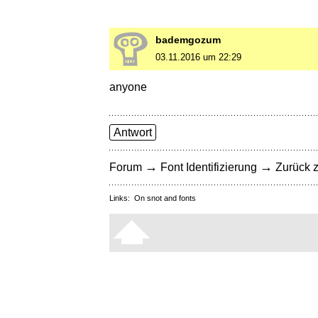
bademgozum
03.11.2016 um 22:29
anyone
Antwort
→
→
Forum
Font Identifizierung
Zurück z
Links:
On snot and fonts