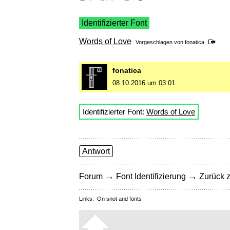
Identifizierter Font
Words of Love
Vorgeschlagen von
fonatica
fonatica
08.10.2016 um 03:01
Identifizierter Font:
Words of Love
Antwort
→
→
Forum
Font Identifizierung
Zurück z
Links:
On snot and fonts