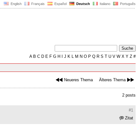
English
Français
Español
Deutsch
Italiano
Português
A
B
C
D
E
F
G
H
I
J
K
L
M
N
O
P
Q
R
S
T
U
V
W
X
Y
Z
#
Neueres Thema
Älteres Thema
2 posts
#1
Zitat