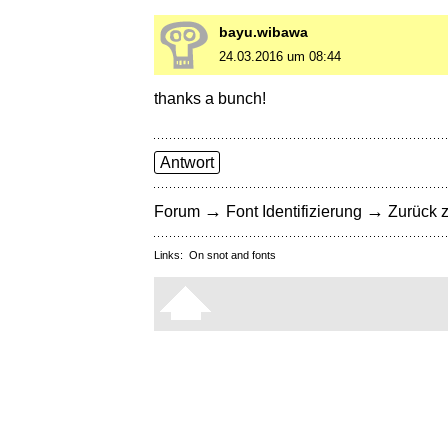
bayu.wibawa
24.03.2016 um 08:44
thanks a bunch!
Antwort
→
→
Forum
Font Identifizierung
Zurück z
Links:
On snot and fonts