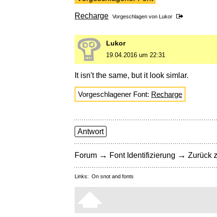
Recharge
Vorgeschlagen von
Lukor
Lukor
19.04.2016 um 22:31
It isn't the same, but it look simlar.
Vorgeschlagener Font:
Recharge
Antwort
→
→
Forum
Font Identifizierung
Zurück z
Links:
On snot and fonts