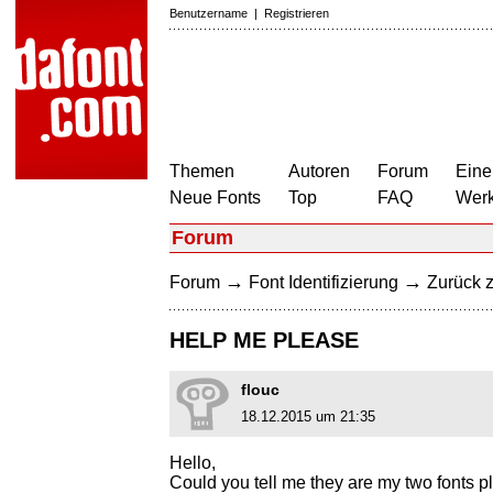
Benutzername
|
Registrieren
Themen
Autoren
Forum
Eine
Neue Fonts
Top
FAQ
Wer
Forum
→
→
Forum
Font Identifizierung
Zurück z
HELP ME PLEASE
flouc
18.12.2015 um 21:35
Hello,
Could you tell me they are my two fonts p