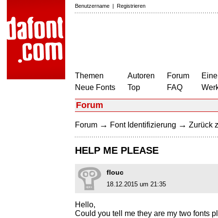
Benutzername
|
Registrieren
Themen
Autoren
Forum
Eine
Neue Fonts
Top
FAQ
Wer
Forum
→
→
Forum
Font Identifizierung
Zurück z
HELP ME PLEASE
flouc
18.12.2015 um 21:35
Hello,
Could you tell me they are my two fonts p