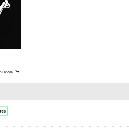
on
Lancon
res