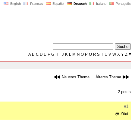
English
Français
Español
Deutsch
Italiano
Português
A
B
C
D
E
F
G
H
I
J
K
L
M
N
O
P
Q
R
S
T
U
V
W
X
Y
Z
#
Neueres Thema
Älteres Thema
2 posts
#1
Zitat