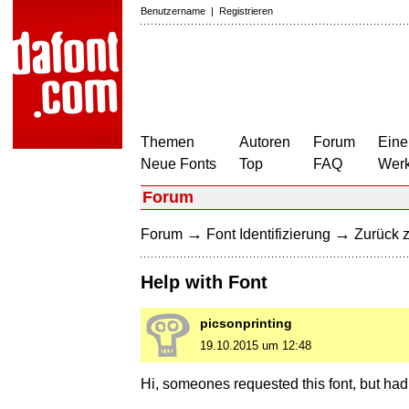
Benutzername
|
Registrieren
Themen
Autoren
Forum
Eine
Neue Fonts
Top
FAQ
Wer
Forum
→
→
Forum
Font Identifizierung
Zurück z
Help with Font
picsonprinting
19.10.2015 um 12:48
Hi, someones requested this font, but had n