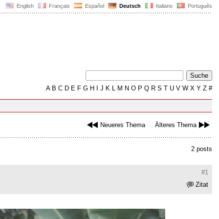
English
Français
Español
Deutsch
Italiano
Português
A
B
C
D
E
F
G
H
I
J
K
L
M
N
O
P
Q
R
S
T
U
V
W
X
Y
Z
#
Neueres Thema
Älteres Thema
2 posts
#1
Zitat