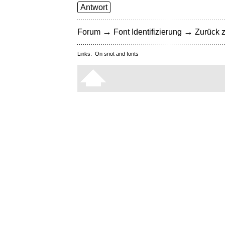
Antwort
→
→
Forum
Font Identifizierung
Zurück z
Links:
On snot and fonts