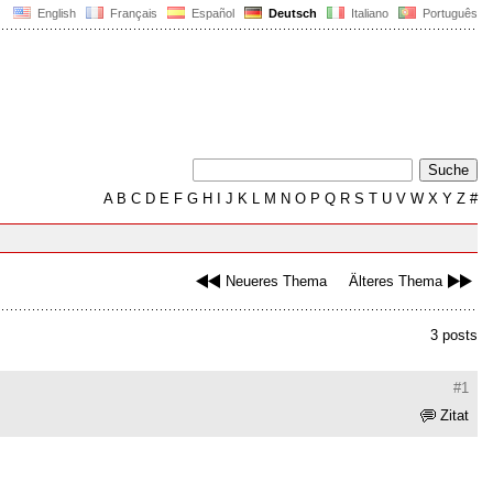
English
Français
Español
Deutsch
Italiano
Português
A
B
C
D
E
F
G
H
I
J
K
L
M
N
O
P
Q
R
S
T
U
V
W
X
Y
Z
#
Neueres Thema
Älteres Thema
3 posts
#1
Zitat