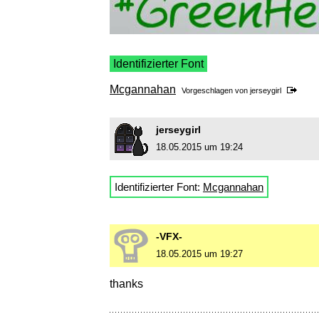
Identifizierter Font
Mcgannahan
Vorgeschlagen von
jerseygirl
jerseygirl
18.05.2015 um 19:24
Identifizierter Font:
Mcgannahan
-VFX-
18.05.2015 um 19:27
thanks