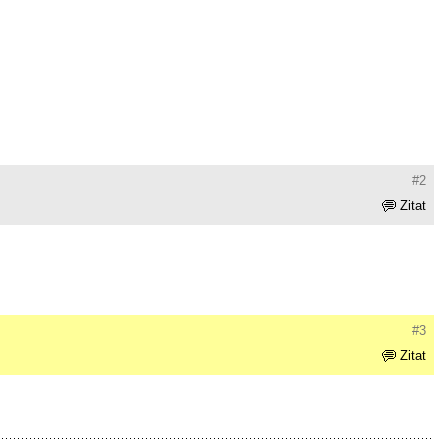
#2
Zitat
#3
Zitat