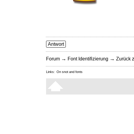
Antwort
→
→
Forum
Font Identifizierung
Zurück z
Links:
On snot and fonts