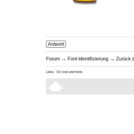
Antwort
→
→
Forum
Font Identifizierung
Zurück z
Links:
On snot and fonts