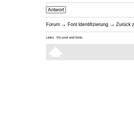
Antwort
→
→
Forum
Font Identifizierung
Zurück z
Links:
On snot and fonts