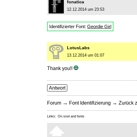
fonatica
12.12.2014 um 23:53
Identifizierter Font:
Geordie Girl
LotusLabs
13.12.2014 um 01:07
Thank you!!
Antwort
→
→
Forum
Font Identifizierung
Zurück z
Links:
On snot and fonts