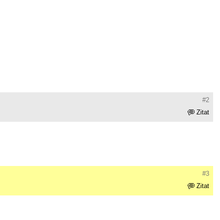
#2
Zitat
#3
Zitat