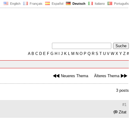
English
Français
Español
Deutsch
Italiano
Português
A
B
C
D
E
F
G
H
I
J
K
L
M
N
O
P
Q
R
S
T
U
V
W
X
Y
Z
#
Neueres Thema
Älteres Thema
3 posts
#1
Zitat