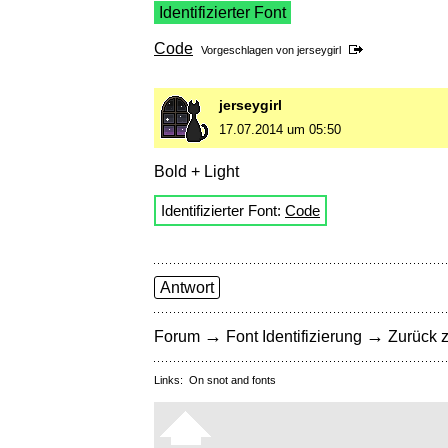
Identifizierter Font
Code
Vorgeschlagen von
jerseygirl
jerseygirl
17.07.2014 um 05:50
Bold + Light
Identifizierter Font:
Code
Antwort
→
→
Forum
Font Identifizierung
Zurück z
Links:
On snot and fonts