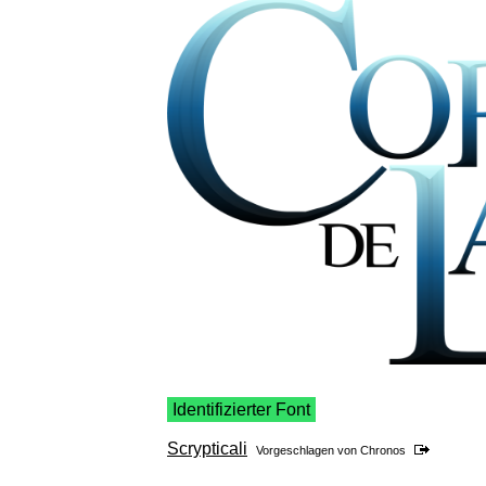
Identifizierter Font
Scrypticali
Vorgeschlagen von
Chronos