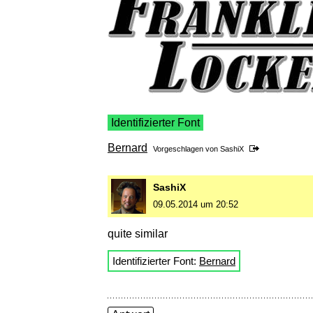
Identifizierter Font
Bernard
Vorgeschlagen von
SashiX
SashiX
09.05.2014 um 20:52
quite similar
Identifizierter Font:
Bernard