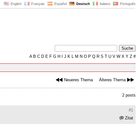
English
Français
Español
Deutsch
Italiano
Português
A
B
C
D
E
F
G
H
I
J
K
L
M
N
O
P
Q
R
S
T
U
V
W
X
Y
Z
#
Neueres Thema
Älteres Thema
2 posts
#1
Zitat