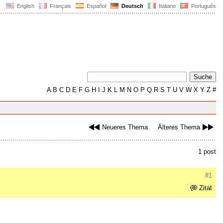
English
Français
Español
Deutsch
Italiano
Português
A
B
C
D
E
F
G
H
I
J
K
L
M
N
O
P
Q
R
S
T
U
V
W
X
Y
Z
#
Neueres Thema
Älteres Thema
1 post
#1
Zitat