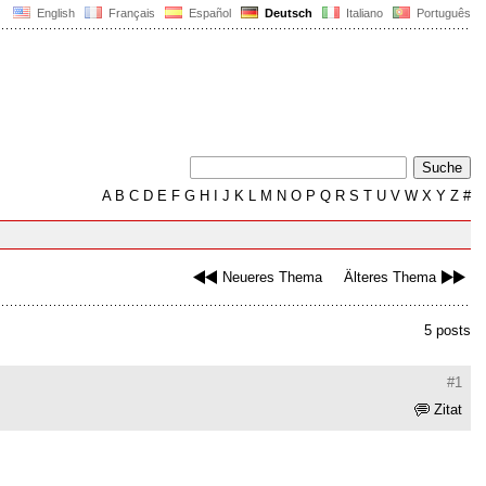
English
Français
Español
Deutsch
Italiano
Português
A
B
C
D
E
F
G
H
I
J
K
L
M
N
O
P
Q
R
S
T
U
V
W
X
Y
Z
#
Neueres Thema
Älteres Thema
5 posts
#1
Zitat