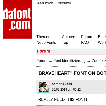
Benutzername
|
Registrieren
Themen
Autoren
Forum
Eine
Neue Fonts
Top
FAQ
Wer
Forum
→
→
Forum
Font Identifizierung
Zurück z
"BRAVEHEART" FONT ON BO
ssmith12589
26.03.2014 um 00:22
I REALLY NEED THIS FONT!