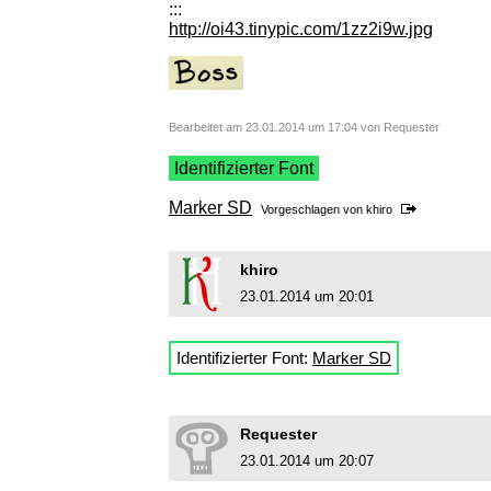
:::
http://oi43.tinypic.com/1zz2i9w.jpg
Bearbeitet am 23.01.2014 um 17:04 von Requester
Identifizierter Font
Marker SD
Vorgeschlagen von
khiro
khiro
23.01.2014 um 20:01
Identifizierter Font:
Marker SD
Requester
23.01.2014 um 20:07