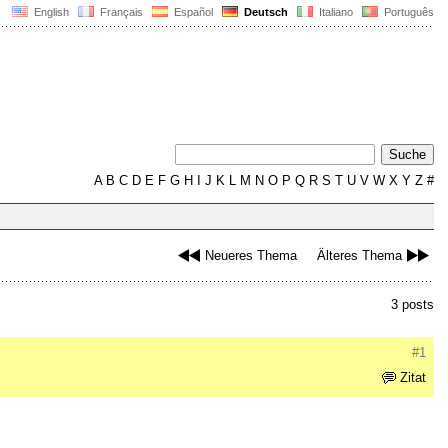
English
Français
Español
Deutsch
Italiano
Português
A
B
C
D
E
F
G
H
I
J
K
L
M
N
O
P
Q
R
S
T
U
V
W
X
Y
Z
#
Neueres Thema
Älteres Thema
3 posts
#1
Zitat