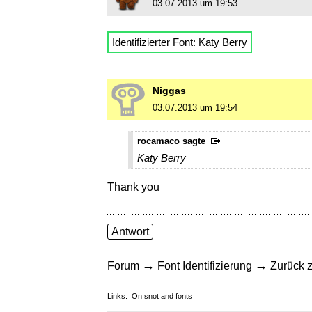
03.07.2013 um 19:53
Identifizierter Font:
Katy Berry
Niggas
03.07.2013 um 19:54
rocamaco sagte
Katy Berry
Thank you
Antwort
→
→
Forum
Font Identifizierung
Zurück z
Links:
On snot and fonts