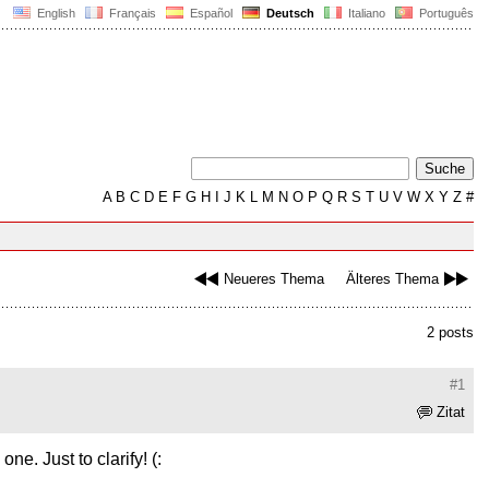
English
Français
Español
Deutsch
Italiano
Português
A
B
C
D
E
F
G
H
I
J
K
L
M
N
O
P
Q
R
S
T
U
V
W
X
Y
Z
#
Neueres Thema
Älteres Thema
2 posts
#1
Zitat
ne. Just to clarify! (: