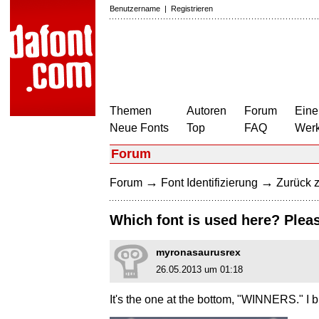
Benutzername
|
Registrieren
Themen
Autoren
Forum
Eine
Neue Fonts
Top
FAQ
Wer
Forum
→
→
Forum
Font Identifizierung
Zurück z
Which font is used here? Pleas
myronasaurusrex
26.05.2013 um 01:18
It's the one at the bottom, "WINNERS." I blu