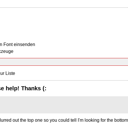
n Font einsenden
kzeuge
ur Liste
e help! Thanks (:
rred out the top one so you could tell I'm looking for the bottom o